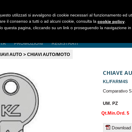
uesto utilizzati si avvalgono di cookie necessari al funzionamento ed utili 
are il consenso a tutti o ad alcuni cookie, consulta la
.
cookie policy
 questa pagina, cliccando su un link o proseguendo la navigazione in a
ITÀ
PROMOZIONI
REGISTRATI
IAVI AUTO > CHIAVI AUTO/MOTO
CHIAVE A
KL/FARM4S
Comparativo Si
UM. PZ
Qt.Min.Ord. 5
Download