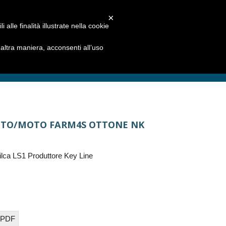
×
alle finalità illustrate nella cookie
ltra maniera, acconsenti all’uso
UTO/MOTO FARM4S OTTONE NK
lca LS1 Produttore Key Line
 PDF