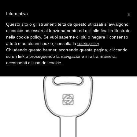
Informativa
×
Questo sito o gli strumenti terzi da questo utilizzati si avvalgono
di cookie necessari al funzionamento ed utili alle finalità illustrate
MENU
CATEGORIE
RICERCA
nella cookie policy. Se vuoi saperne di più o negare il consenso
a tutti o ad alcuni cookie, consulta la
.
cookie policy
Indietro
CHIAVI AUTO > CHIAVI AUTO TESTA PLASTICA
Chiudendo questo banner, scorrendo questa pagina, cliccando
chiave auto/moto kym2 in ottone nichelato
su un link o proseguendo la navigazione in altra maniera,
Produttore Silca
acconsenti all’uso dei cookie.