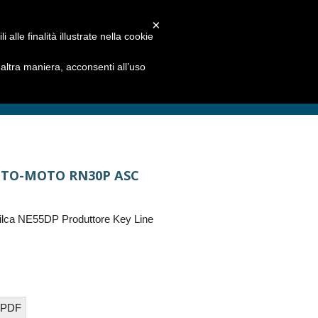
×
alle finalità illustrate nella cookie
ltra maniera, acconsenti all’uso
UTO-MOTO RN30P ASC
ilca NE55DP Produttore Key Line
 PDF