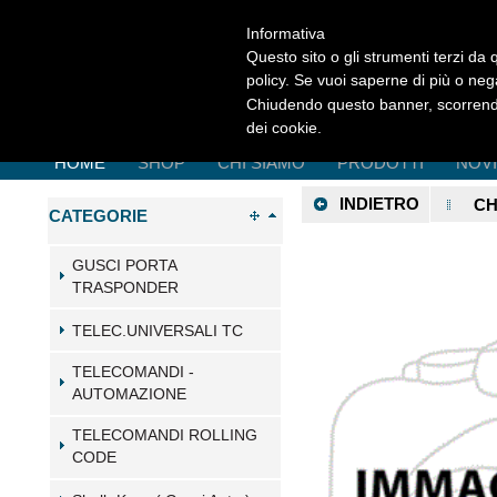
Informativa
Questo sito o gli strumenti terzi da q
policy. Se vuoi saperne di più o neg
Chiudendo questo banner, scorrendo
dei cookie.
HOME
SHOP
CHI SIAMO
PRODOTTI
NOV
INDIETRO
CH
CATEGORIE
GUSCI PORTA
TRASPONDER
TELEC.UNIVERSALI TC
TELECOMANDI -
AUTOMAZIONE
TELECOMANDI ROLLING
CODE