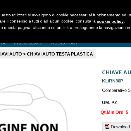
uesto utilizzati si avvalgono di cookie necessari al funzionamento ed utili 
are il consenso a tutti o ad alcuni cookie, consulta la
.
cookie policy
 questa pagina, cliccando su un link o proseguendo la navigazione in a
ITÀ
PROMOZIONI
REGISTRATI
IAVI AUTO > CHIAVI AUTO TESTA PLASTICA
CHIAVE A
KL/RN30P
Comparativo S
UM. PZ
Qt.Min.Ord. 5
Download