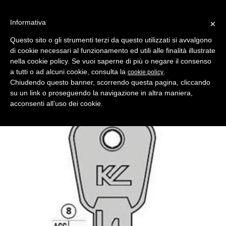
Informativa
×
Questo sito o gli strumenti terzi da questo utilizzati si avvalgono
di cookie necessari al funzionamento ed utili alle finalità illustrate
MENU
CATEGORIE
RICERCA
nella cookie policy. Se vuoi saperne di più o negare il consenso
a tutti o ad alcuni cookie, consulta la
.
cookie policy
Indietro
CHIAVI AUTO > CHIAVI AUTO/MOTO
Chiudendo questo banner, scorrendo questa pagina, cliccando
chiave auto/moto uni1 asc
su un link o proseguendo la navigazione in altra maniera,
Comparativo Silca UNI8 Produttore Key Line
acconsenti all’uso dei cookie.