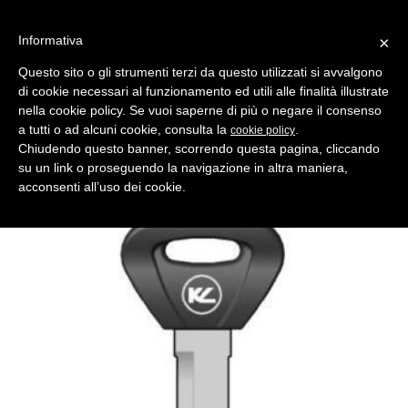
Informativa
×
Questo sito o gli strumenti terzi da questo utilizzati si avvalgono
di cookie necessari al funzionamento ed utili alle finalità illustrate
MENU
CATEGORIE
RICERCA
nella cookie policy. Se vuoi saperne di più o negare il consenso
a tutti o ad alcuni cookie, consulta la
.
cookie policy
Indietro
CHIAVI AUTO > CHIAVI AUTO TESTA PLASTICA
Chiudendo questo banner, scorrendo questa pagina, cliccando
chiave auto mz24p nero tp asc
su un link o proseguendo la navigazione in altra maniera,
Comparativo Silca MAZ24REP Produttore Key Line
acconsenti all’uso dei cookie.