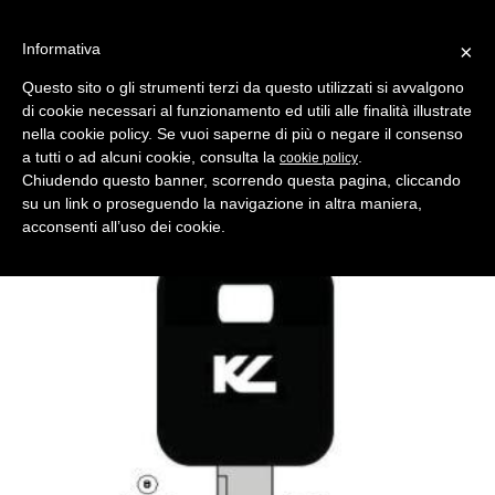
Informativa
×
Questo sito o gli strumenti terzi da questo utilizzati si avvalgono
di cookie necessari al funzionamento ed utili alle finalità illustrate
MENU
CATEGORIE
RICERCA
nella cookie policy. Se vuoi saperne di più o negare il consenso
a tutti o ad alcuni cookie, consulta la
.
cookie policy
Indietro
CHIAVI AUTO > CHIAVI AUTO TRANSPONDER
Chiudendo questo banner, scorrendo questa pagina, cliccando
chiave auto transponder ad66tk1 nera
su un link o proseguendo la navigazione in altra maniera,
Comparativo Silca HU66AT5 Produttore Key Line
acconsenti all’uso dei cookie.