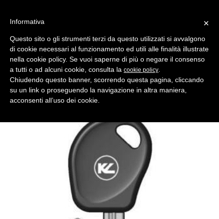
Informativa
×
Questo sito o gli strumenti terzi da questo utilizzati si avvalgono
di cookie necessari al funzionamento ed utili alle finalità illustrate
MENU
CATEGORIE
RICERCA
nella cookie policy. Se vuoi saperne di più o negare il consenso
a tutti o ad alcuni cookie, consulta la
.
cookie policy
Indietro
CHIAVI AUTO > CHIAVI AUTO TRANSPONDER
Chiudendo questo banner, scorrendo questa pagina, cliccando
chiave auto transponder cn22tk1
su un link o proseguendo la navigazione in altra maniera,
Comparativo Silca SX9T5 Produttore Key Line
acconsenti all’uso dei cookie.