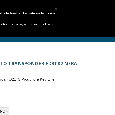
×
alle finalità illustrate nella cookie
ltra maniera, acconsenti all’uso
UTO TRANSPONDER FD3TK2 NERA
lca FO21T3 Produttore Key Line
 PDF