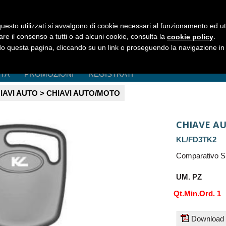
uesto utilizzati si avvalgono di cookie necessari al funzionamento ed utili 
are il consenso a tutti o ad alcuni cookie, consulta la
.
cookie policy
 questa pagina, cliccando su un link o proseguendo la navigazione in a
ITÀ
PROMOZIONI
REGISTRATI
IAVI AUTO > CHIAVI AUTO/MOTO
CHIAVE A
KL/FD3TK2
Comparativo Si
UM. PZ
Qt.Min.Ord. 1
Download