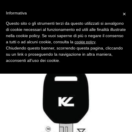
Informativa
×
Questo sito o gli strumenti terzi da questo utilizzati si avvalgono
di cookie necessari al funzionamento ed utili alle finalità illustrate
MENU
CATEGORIE
RICERCA
nella cookie policy. Se vuoi saperne di più o negare il consenso
a tutti o ad alcuni cookie, consulta la
.
cookie policy
Indietro
CHIAVI AUTO > CHIAVI AUTO TRANSPONDER VUOTE
Chiudendo questo banner, scorrendo questa pagina, cliccando
chiave auto transponder rv3tk1 vuota nera
su un link o proseguendo la navigazione in altra maniera,
Comparativo Silca NE77RT Produttore Key Line
acconsenti all’uso dei cookie.