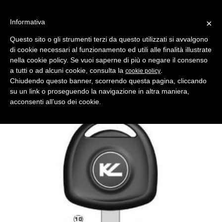
Informativa
×
Questo sito o gli strumenti terzi da questo utilizzati si avvalgono
di cookie necessari al funzionamento ed utili alle finalità illustrate
MENU
CATEGORIE
RICERCA
nella cookie policy. Se vuoi saperne di più o negare il consenso
a tutti o ad alcuni cookie, consulta la
.
cookie policy
Indietro
CHIAVI AUTO > CHIAVI AUTO TRANSPONDER VUOTE
Chiudendo questo banner, scorrendo questa pagina, cliccando
chiave auto transponder vx4tk-5 vuota ottone lucido
su un link o proseguendo la navigazione in altra maniera,
Comparativo Silca HU43T Produttore Key Line
acconsenti all’uso dei cookie.