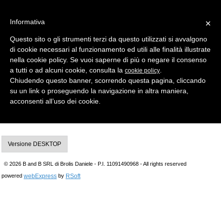
Informativa
×
Questo sito o gli strumenti terzi da questo utilizzati si avvalgono
di cookie necessari al funzionamento ed utili alle finalità illustrate
MENU
CATEGORIE
RICERCA
nella cookie policy. Se vuoi saperne di più o negare il consenso
a tutti o ad alcuni cookie, consulta la
.
cookie policy
Indietro
CHIAVI AUTO > CHIAVI AUTO TESTA PLASTICA
Chiudendo questo banner, scorrendo questa pagina, cliccando
chiave auto vo13 in acciaio
su un link o proseguendo la navigazione in altra maniera,
Produttore Silca
acconsenti all’uso dei cookie.
UM. PZ
Qt.Min.Ord. 5
Versione DESKTOP
© 2026 B and B SRL di Brolis Daniele - P.I. 11091490968 - All rights reserved
webExpress
RSoft
powered
by