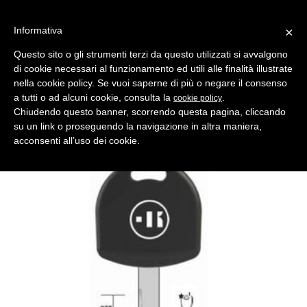
Informativa
×
Questo sito o gli strumenti terzi da questo utilizzati si avvalgono
di cookie necessari al funzionamento ed utili alle finalità illustrate
MENU
CATEGORIE
RICERCA
nella cookie policy. Se vuoi saperne di più o negare il consenso
a tutti o ad alcuni cookie, consulta la
.
cookie policy
Indietro
POD KEYS NEW > PER CHIP IN VETRO SERIE MICRO
Chiudendo questo banner, scorrendo questa pagina, cliccando
chiave auto vuota kc1tk per tasp.in ottone nk t/plastica
su un link o proseguendo la navigazione in altra maniera,
Produttore Key Line
acconsenti all’uso dei cookie.