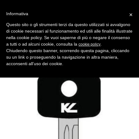
Informativa
×
Questo sito o gli strumenti terzi da questo utilizzati si avvalgono
di cookie necessari al funzionamento ed utili alle finalità illustrate
MENU
CATEGORIE
RICERCA
nella cookie policy. Se vuoi saperne di più o negare il consenso
a tutti o ad alcuni cookie, consulta la
.
cookie policy
Indietro
CHIAVI AUTO > CHIAVI AUTO TESTA PLASTICA
Chiudendo questo banner, scorrendo questa pagina, cliccando
chiave auto vx2p tp nera ottone lucido
su un link o proseguendo la navigazione in altra maniera,
Comparativo Silca YM28P Produttore Key Line
acconsenti all’uso dei cookie.