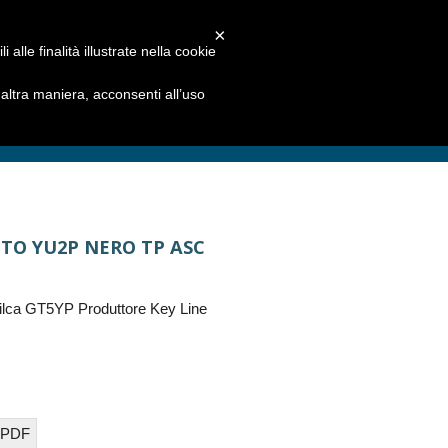
×
alle finalità illustrate nella cookie
ltra maniera, acconsenti all’uso
TO YU2P NERO TP ASC
ilca GT5YP Produttore Key Line
 PDF