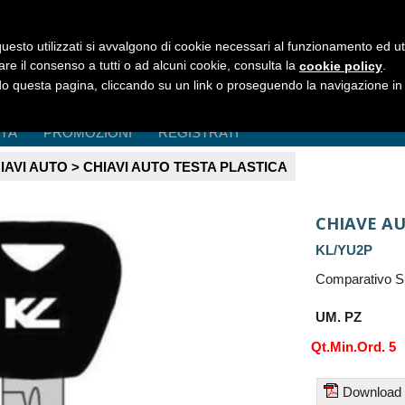
uesto utilizzati si avvalgono di cookie necessari al funzionamento ed utili 
are il consenso a tutti o ad alcuni cookie, consulta la
.
cookie policy
 questa pagina, cliccando su un link o proseguendo la navigazione in a
ITÀ
PROMOZIONI
REGISTRATI
IAVI AUTO > CHIAVI AUTO TESTA PLASTICA
CHIAVE AU
KL/YU2P
Comparativo S
UM. PZ
Qt.Min.Ord. 5
Download