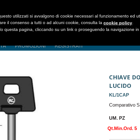
uesto utilizzati si avvalgono di cookie necessari al funzionamento ed utili 
are il consenso a tutti o ad alcuni cookie, consulta la
.
cookie policy
 questa pagina, cliccando su un link o proseguendo la navigazione in a
ITÀ
PROMOZIONI
REGISTRATI
CHIAVE D
LUCIDO
KL/1CAP
Comparativo Si
UM. PZ
Qt.Min.Ord. 5