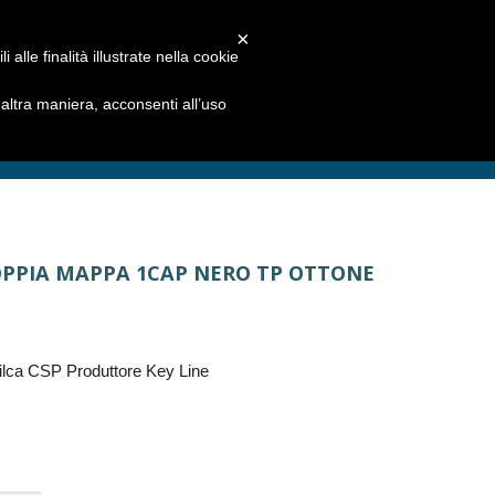
×
alle finalità illustrate nella cookie
ltra maniera, acconsenti all’uso
OPPIA MAPPA 1CAP NERO TP OTTONE
lca CSP Produttore Key Line