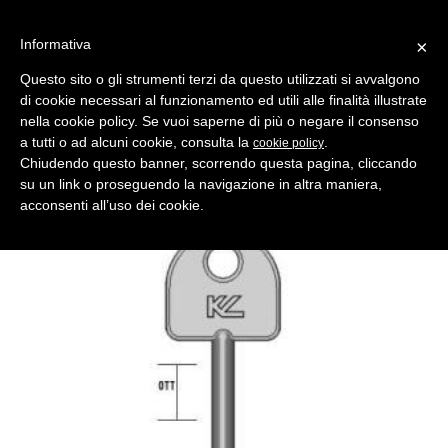
Informativa
×
Questo sito o gli strumenti terzi da questo utilizzati si avvalgono
di cookie necessari al funzionamento ed utili alle finalità illustrate
MENU
CATEGORIE
RICERCA
nella cookie policy. Se vuoi saperne di più o negare il consenso
a tutti o ad alcuni cookie, consulta la
.
cookie policy
Indietro
Chiudendo questo banner, scorrendo questa pagina, cliccando
chiave doppia mappa 2te2 ottone lucido
su un link o proseguendo la navigazione in altra maniera,
Comparativo Silca EN Produttore Key Line
acconsenti all’uso dei cookie.