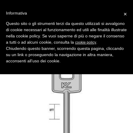
Informativa
×
Questo sito o gli strumenti terzi da questo utilizzati si avvalgono
di cookie necessari al funzionamento ed utili alle finalità illustrate
MENU
CATEGORIE
RICERCA
nella cookie policy. Se vuoi saperne di più o negare il consenso
a tutti o ad alcuni cookie, consulta la
.
cookie policy
Indietro
Chiudendo questo banner, scorrendo questa pagina, cliccando
chiave doppia mappa 3ca ottone lc
su un link o proseguendo la navigazione in altra maniera,
Comparativo Silca CSM Produttore Key Line
acconsenti all’uso dei cookie.