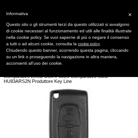
Informativa
×
Questo sito o gli strumenti terzi da questo utilizzati si avvalgono
di cookie necessari al funzionamento ed utili alle finalità illustrate
MENU
CATEGORIE
RICERCA
nella cookie policy. Se vuoi saperne di più o negare il consenso
a tutti o ad alcuni cookie, consulta la
.
cookie policy
Indietro
Chiudendo questo banner, scorrendo questa pagina, cliccando
su un link o proseguendo la navigazione in altra maniera,
Shell- Keys ( Gusci Auto ) > MULTIMARCHE FRANCESI+LEXUS-+
TOYOTA
acconsenti all’uso dei cookie.
chiave scatto 2 p circuito batteria citroen/peugeot
Comparativo Errebi GCIHF63C9 Comparativo Silca
HU83ARS2N Produttore Key Line