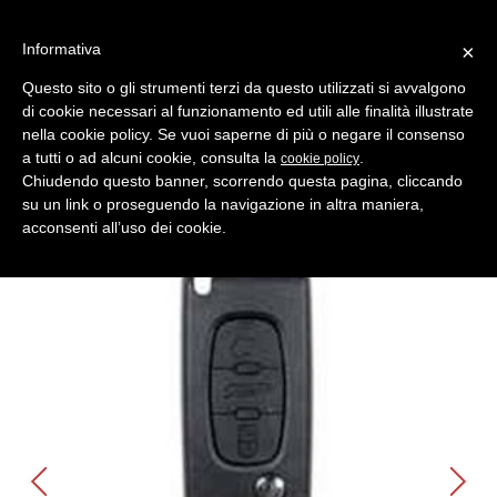
Informativa
×
Questo sito o gli strumenti terzi da questo utilizzati si avvalgono
di cookie necessari al funzionamento ed utili alle finalità illustrate
MENU
CATEGORIE
RICERCA
nella cookie policy. Se vuoi saperne di più o negare il consenso
a tutti o ad alcuni cookie, consulta la
.
cookie policy
Indietro
Shell- Keys ( Gusci Auto ) > PEUGEOT
Chiudendo questo banner, scorrendo questa pagina, cliccando
chiave scatto 3 p bagagliaio peugeot
su un link o proseguendo la navigazione in altra maniera,
Comparativo Errebi GPENE81C6 Produttore Key Line
acconsenti all’uso dei cookie.