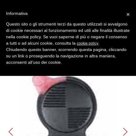
Informativa
×
Questo sito o gli strumenti terzi da questo utilizzati si avvalgono
di cookie necessari al funzionamento ed utili alle finalità illustrate
MENU
CATEGORIE
RICERCA
nella cookie policy. Se vuoi saperne di più o negare il consenso
a tutti o ad alcuni cookie, consulta la
.
cookie policy
Indietro
Shell- Keys ( Gusci Auto ) > BMW
Chiudendo questo banner, scorrendo questa pagina, cliccando
cover 3 p bagagliaio bmw
su un link o proseguendo la navigazione in altra maniera,
Comparativo Errebi GBMC1 Produttore Key Line
acconsenti all’uso dei cookie.