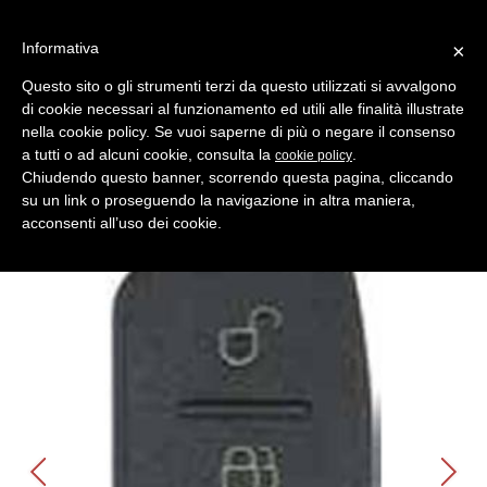
Informativa
×
Questo sito o gli strumenti terzi da questo utilizzati si avvalgono
di cookie necessari al funzionamento ed utili alle finalità illustrate
MENU
CATEGORIE
RICERCA
nella cookie policy. Se vuoi saperne di più o negare il consenso
a tutti o ad alcuni cookie, consulta la
.
cookie policy
Indietro
Shell- Keys ( Gusci Auto ) > FORD
Chiudendo questo banner, scorrendo questa pagina, cliccando
cover 3 p bagagliaio ford
su un link o proseguendo la navigazione in altra maniera,
Comparativo Errebi GFOC3 Produttore Key Line
acconsenti all’uso dei cookie.