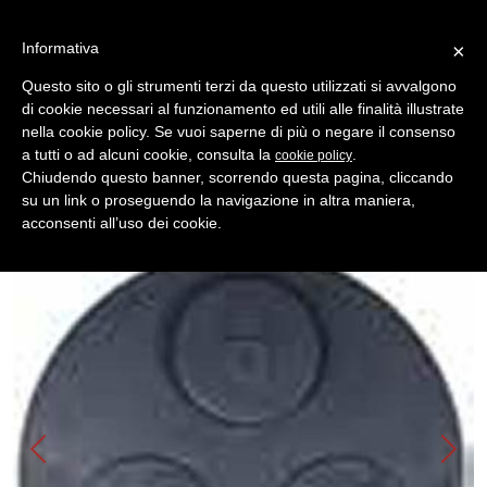
Informativa
×
Questo sito o gli strumenti terzi da questo utilizzati si avvalgono
di cookie necessari al funzionamento ed utili alle finalità illustrate
MENU
CATEGORIE
RICERCA
nella cookie policy. Se vuoi saperne di più o negare il consenso
a tutti o ad alcuni cookie, consulta la
.
cookie policy
Indietro
Shell- Keys ( Gusci Auto ) > SMART
Chiudendo questo banner, scorrendo questa pagina, cliccando
cover 3 p smart
su un link o proseguendo la navigazione in altra maniera,
acconsenti all’uso dei cookie.