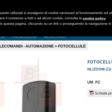
uesto utilizzati si avvalgono di cookie necessari al funzionamento ed utili 
are il consenso a tutti o ad alcuni cookie, consulta la
.
cookie policy
 questa pagina, cliccando su un link o proseguendo la navigazione in a
ITÀ
PROMOZIONI
REGISTRATI
LECOMANDI - AUTOMAZIONE > FOTOCELLULE
FOTOCELLU
NL/ZOOM-Z1i
UM. PZ
Scheda pr