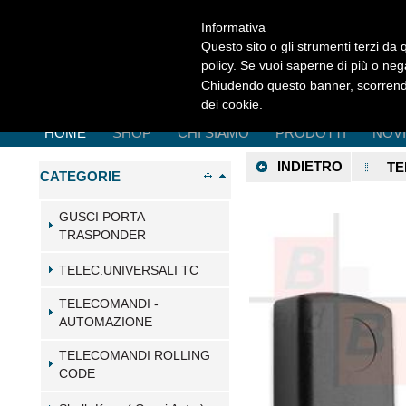
Informativa
Questo sito o gli strumenti terzi da q
policy. Se vuoi saperne di più o neg
Chiudendo questo banner, scorrendo
dei cookie.
HOME
SHOP
CHI SIAMO
PRODOTTI
NOV
INDIETRO
TE
CATEGORIE
GUSCI PORTA
TRASPONDER
TELEC.UNIVERSALI TC
TELECOMANDI -
AUTOMAZIONE
TELECOMANDI ROLLING
CODE