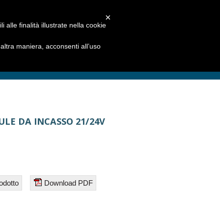
×
alle finalità illustrate nella cookie
ltra maniera, acconsenti all’uso
LE DA INCASSO 21/24V
odotto
Download PDF