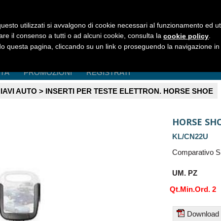
uesto utilizzati si avvalgono di cookie necessari al funzionamento ed utili 
are il consenso a tutti o ad alcuni cookie, consulta la
.
cookie policy
 questa pagina, cliccando su un link o proseguendo la navigazione in a
ITÀ
PROMOZIONI
REGISTRATI
IAVI AUTO > INSERTI PER TESTE ELETTRON. HORSE SHOE
HORSE SH
KL/CN22U
Comparativo S
UM. PZ
Qt.Min.Ord. 2
Download