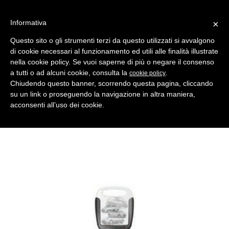
Informativa
×
Questo sito o gli strumenti terzi da questo utilizzati si avvalgono
di cookie necessari al funzionamento ed utili alle finalità illustrate
MENU
CATEGORIE
RICERCA
nella cookie policy. Se vuoi saperne di più o negare il consenso
a tutti o ad alcuni cookie, consulta la
.
cookie policy
Indietro
Chiudendo questo banner, scorrendo questa pagina, cliccando
su un link o proseguendo la navigazione in altra maniera,
CHIAVI AUTO > INSERTI PER TESTE ELETTRON. HORSE SHOE
acconsenti all’uso dei cookie.
horse shoe dai1su nero
Comparativo Silca DH4RTEH Produttore Key Line