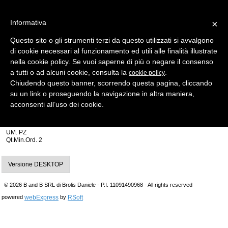
Informativa
×
Questo sito o gli strumenti terzi da questo utilizzati si avvalgono
di cookie necessari al funzionamento ed utili alle finalità illustrate
MENU
CATEGORIE
RICERCA
nella cookie policy. Se vuoi saperne di più o negare il consenso
a tutti o ad alcuni cookie, consulta la
.
cookie policy
Indietro
Chiudendo questo banner, scorrendo questa pagina, cliccando
su un link o proseguendo la navigazione in altra maniera,
CHIAVI AUTO > INSERTI PER TESTE ELETTRON. HORSE SHOE
acconsenti all’uso dei cookie.
horse shoe ft1505u nero
Produttore Key Line
UM. PZ
Qt.Min.Ord. 2
Versione DESKTOP
© 2026 B and B SRL di Brolis Daniele - P.I. 11091490968 - All rights reserved
webExpress
RSoft
powered
by