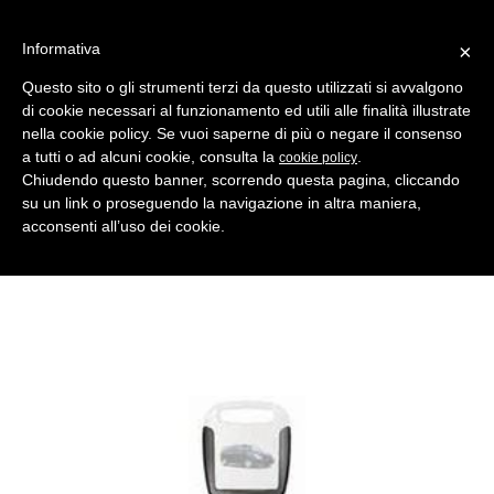
Informativa
×
Questo sito o gli strumenti terzi da questo utilizzati si avvalgono
di cookie necessari al funzionamento ed utili alle finalità illustrate
MENU
CATEGORIE
RICERCA
nella cookie policy. Se vuoi saperne di più o negare il consenso
a tutti o ad alcuni cookie, consulta la
.
cookie policy
Indietro
Chiudendo questo banner, scorrendo questa pagina, cliccando
su un link o proseguendo la navigazione in altra maniera,
CHIAVI AUTO > INSERTI PER TESTE ELETTRON. HORSE SHOE
acconsenti all’uso dei cookie.
horse shoe hy14su nero
Comparativo Silca HYN14REH Produttore Key Line