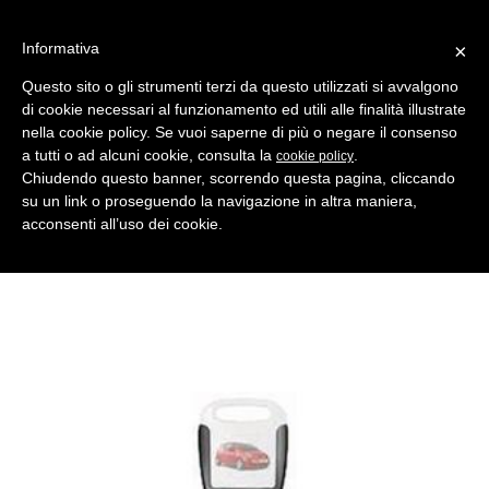
Informativa
×
Questo sito o gli strumenti terzi da questo utilizzati si avvalgono
di cookie necessari al funzionamento ed utili alle finalità illustrate
MENU
CATEGORIE
RICERCA
nella cookie policy. Se vuoi saperne di più o negare il consenso
a tutti o ad alcuni cookie, consulta la
.
cookie policy
Indietro
Chiudendo questo banner, scorrendo questa pagina, cliccando
su un link o proseguendo la navigazione in altra maniera,
CHIAVI AUTO > INSERTI PER TESTE ELETTRON. HORSE SHOE
acconsenti all’uso dei cookie.
horse shoe mt15u nero
Comparativo Silca HU56REH Produttore Key Line