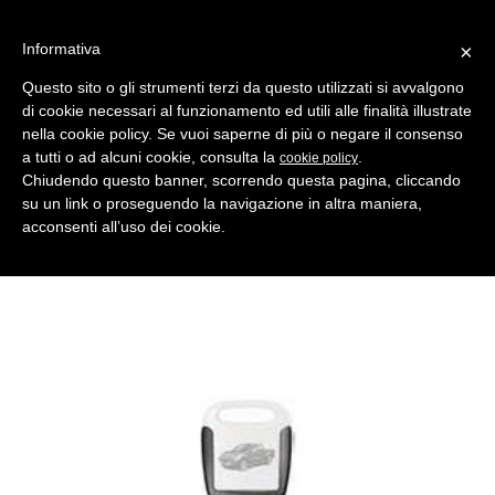
Informativa
×
Questo sito o gli strumenti terzi da questo utilizzati si avvalgono
di cookie necessari al funzionamento ed utili alle finalità illustrate
MENU
CATEGORIE
RICERCA
nella cookie policy. Se vuoi saperne di più o negare il consenso
a tutti o ad alcuni cookie, consulta la
.
cookie policy
Indietro
Chiudendo questo banner, scorrendo questa pagina, cliccando
su un link o proseguendo la navigazione in altra maniera,
CHIAVI AUTO > INSERTI PER TESTE ELETTRON. HORSE SHOE
acconsenti all’uso dei cookie.
horse shoe ns34u nero
Comparativo Silca NSN14EH Produttore Key Line