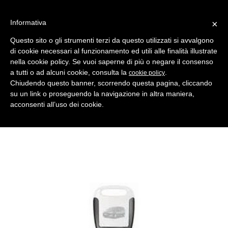
Informativa
×
Questo sito o gli strumenti terzi da questo utilizzati si avvalgono
di cookie necessari al funzionamento ed utili alle finalità illustrate
MENU
CATEGORIE
RICERCA
nella cookie policy. Se vuoi saperne di più o negare il consenso
a tutti o ad alcuni cookie, consulta la
.
cookie policy
Indietro
Chiudendo questo banner, scorrendo questa pagina, cliccando
su un link o proseguendo la navigazione in altra maniera,
CHIAVI AUTO > INSERTI PER TESTE ELETTRON. HORSE SHOE
acconsenti all’uso dei cookie.
horse shoe v66u nero
Comparativo Silca HU66EH Produttore Key Line