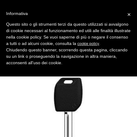
Informativa
×
Questo sito o gli strumenti terzi da questo utilizzati si avvalgono
di cookie necessari al funzionamento ed utili alle finalità illustrate
MENU
CATEGORIE
RICERCA
nella cookie policy. Se vuoi saperne di più o negare il consenso
a tutti o ad alcuni cookie, consulta la
.
cookie policy
Indietro
Chiudendo questo banner, scorrendo questa pagina, cliccando
su un link o proseguendo la navigazione in altra maniera,
INSERTO X TESTA ELETTRONICA > MARCHE AUTO ASSORTITE
acconsenti all’uso dei cookie.
inserto chiave fo38rmh per testa elettronica mh
Produttore Silca IMPORTANTE! Gambo con testa vuota