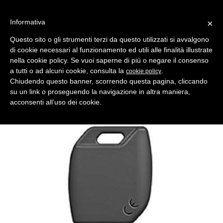
Informativa
×
Questo sito o gli strumenti terzi da questo utilizzati si avvalgono
di cookie necessari al funzionamento ed utili alle finalità illustrate
MENU
CATEGORIE
RICERCA
nella cookie policy. Se vuoi saperne di più o negare il consenso
a tutti o ad alcuni cookie, consulta la
.
cookie policy
Indietro
Chiudendo questo banner, scorrendo questa pagina, cliccando
su un link o proseguendo la navigazione in altra maniera,
INSERTO X TESTA ELETTRONICA > MARCHE AUTO ASSORTITE
acconsenti all’uso dei cookie.
inserto chiave hu92rmh per testa elettronica mh
Produttore Silca IMPORTANTE! Gambo con testa vuota