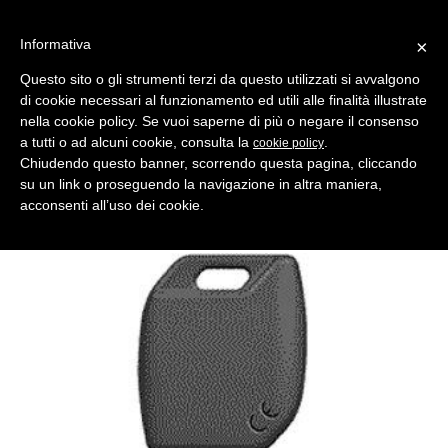
Informativa
×
Questo sito o gli strumenti terzi da questo utilizzati si avvalgono
di cookie necessari al funzionamento ed utili alle finalità illustrate
MENU
CATEGORIE
RICERCA
nella cookie policy. Se vuoi saperne di più o negare il consenso
a tutti o ad alcuni cookie, consulta la
.
cookie policy
Indietro
Chiudendo questo banner, scorrendo questa pagina, cliccando
su un link o proseguendo la navigazione in altra maniera,
INSERTO X TESTA ELETTRONICA > MARCHE AUTO ASSORTITE
acconsenti all’uso dei cookie.
inserto chiave hyn12mh per testa elettronica mh
Produttore Silca IMPORTANTE! Gambo con testa vuota