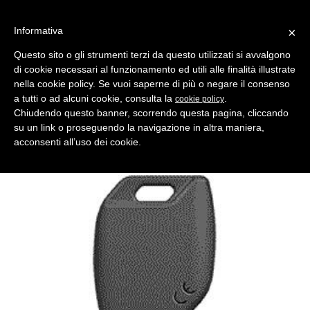
Informativa
×
Questo sito o gli strumenti terzi da questo utilizzati si avvalgono
di cookie necessari al funzionamento ed utili alle finalità illustrate
MENU
CATEGORIE
RICERCA
nella cookie policy. Se vuoi saperne di più o negare il consenso
a tutti o ad alcuni cookie, consulta la
.
cookie policy
Indietro
Chiudendo questo banner, scorrendo questa pagina, cliccando
su un link o proseguendo la navigazione in altra maniera,
INSERTO X TESTA ELETTRONICA > MARCHE AUTO ASSORTITE
acconsenti all’uso dei cookie.
inserto chiave kw16mh per testa elettronica mh
Produttore Silca IMPORTANTE! Gambo con testa vuota