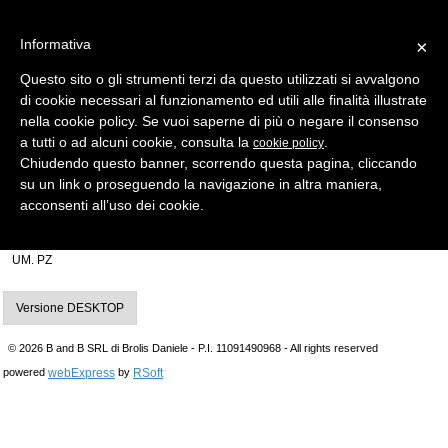
Informativa
×
Questo sito o gli strumenti terzi da questo utilizzati si avvalgono
di cookie necessari al funzionamento ed utili alle finalità illustrate
MENU
CATEGORIE
RICERCA
nella cookie policy. Se vuoi saperne di più o negare il consenso
a tutti o ad alcuni cookie, consulta la
.
cookie policy
Indietro
Chiudendo questo banner, scorrendo questa pagina, cliccando
su un link o proseguendo la navigazione in altra maniera,
INSERTO X TESTA ELETTRONICA > MARCHE AUTO ASSORTITE
acconsenti all’uso dei cookie.
inserto chiave ne75mh per testa elettronica mh
Produttore Silca IMPORTANTE! Gambo con testa vuota
UM. PZ
Versione DESKTOP
© 2026 B and B SRL di Brolis Daniele - P.I. 11091490968 - All rights reserved
webExpress
RSoft
powered
by