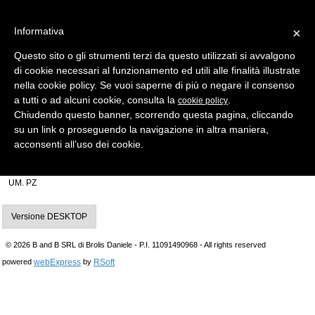
Informativa
×
Questo sito o gli strumenti terzi da questo utilizzati si avvalgono
di cookie necessari al funzionamento ed utili alle finalità illustrate
MENU
CATEGORIE
RICERCA
nella cookie policy. Se vuoi saperne di più o negare il consenso
a tutti o ad alcuni cookie, consulta la
.
cookie policy
Indietro
Chiudendo questo banner, scorrendo questa pagina, cliccando
su un link o proseguendo la navigazione in altra maniera,
INSERTO X TESTA ELETTRONICA > MARCHE AUTO ASSORTITE
acconsenti all’uso dei cookie.
inserto chiave sx12mh per testa elettronica mh
Produttore Silca IMPORTANTE! Gambo con testa vuota
UM. PZ
Versione DESKTOP
© 2026 B and B SRL di Brolis Daniele - P.I. 11091490968 - All rights reserved
webExpress
RSoft
powered
by