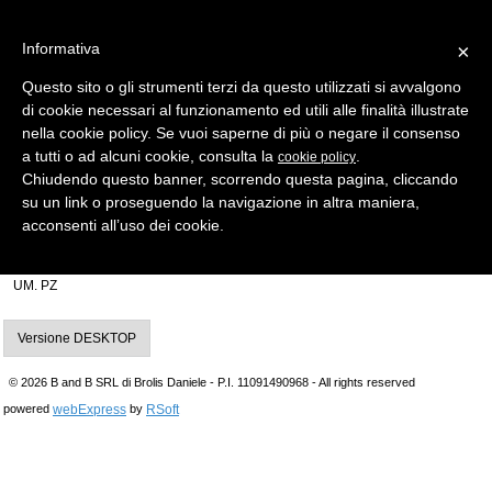
Informativa
×
Questo sito o gli strumenti terzi da questo utilizzati si avvalgono
di cookie necessari al funzionamento ed utili alle finalità illustrate
MENU
CATEGORIE
RICERCA
nella cookie policy. Se vuoi saperne di più o negare il consenso
a tutti o ad alcuni cookie, consulta la
.
cookie policy
Indietro
Chiudendo questo banner, scorrendo questa pagina, cliccando
su un link o proseguendo la navigazione in altra maniera,
INSERTO X TESTA ELETTRONICA > MARCHE AUTO ASSORTITE
acconsenti all’uso dei cookie.
inserto chiave sx17rmh per testa elettronica mh
Produttore Silca IMPORTANTE! Gambo con testa vuota
UM. PZ
Versione DESKTOP
© 2026 B and B SRL di Brolis Daniele - P.I. 11091490968 - All rights reserved
webExpress
RSoft
powered
by