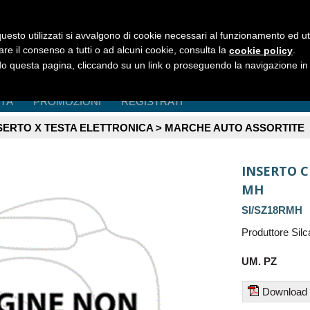
uesto utilizzati si avvalgono di cookie necessari al funzionamento ed utili 
are il consenso a tutti o ad alcuni cookie, consulta la
.
cookie policy
 questa pagina, cliccando su un link o proseguendo la navigazione in a
ITÀ
PROMOZIONI
REGISTRATI
SERTO X TESTA ELETTRONICA > MARCHE AUTO ASSORTITE
INSERTO C
MH
SI/SZ18RMH
Produttore Si
UM. PZ
Download