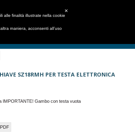
×
alle finalità illustrate nella cookie
ltra maniera, acconsenti all’uso
HIAVE SZ18RMH PER TESTA ELETTRONICA
lca IMPORTANTE! Gambo con testa vuota
 PDF