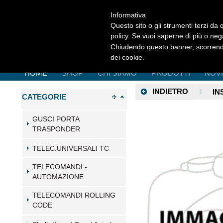
Informativa
Questo sito o gli strumenti terzi da q
policy. Se vuoi saperne di più o neg
Chiudendo questo banner, scorrendo
dei cookie.
HOME
SHOP
CHI SIAMO
PRODOTTI
NOV
INDIETRO
IN
CATEGORIE
GUSCI PORTA
TRASPONDER
TELEC.UNIVERSALI TC
TELECOMANDI -
AUTOMAZIONE
TELECOMANDI ROLLING
CODE