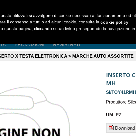
uesto utilizzati si avvalgono di cookie necessari al funzionamento ed utili 
are il consenso a tutti o ad alcuni cookie, consulta la
.
cookie policy
 questa pagina, cliccando su un link o proseguendo la navigazione in a
ITÀ
PROMOZIONI
REGISTRATI
SERTO X TESTA ELETTRONICA > MARCHE AUTO ASSORTITE
INSERTO 
MH
SI/TOY41RM
Produttore Si
UM. PZ
Download