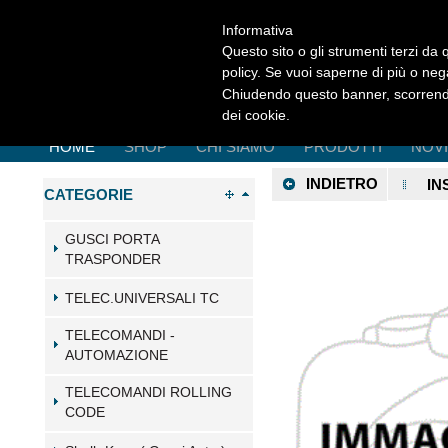
Informativa
Questo sito o gli strumenti terzi da q
policy. Se vuoi saperne di più o neg
Chiudendo questo banner, scorrendo
dei cookie.
HOME
SHOP
CHI SIAMO
PRODOTTI
NOV
INDIETRO
IN
CATEGORIE
GUSCI PORTA
TRASPONDER
TELEC.UNIVERSALI TC
TELECOMANDI -
AUTOMAZIONE
TELECOMANDI ROLLING
CODE