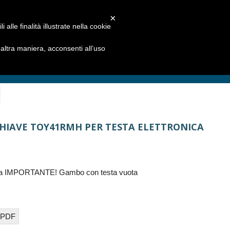
×
alle finalità illustrate nella cookie
ltra maniera, acconsenti all’uso
CHIAVE TOY41RMH PER TESTA ELETTRONICA
H
lca IMPORTANTE! Gambo con testa vuota
 PDF