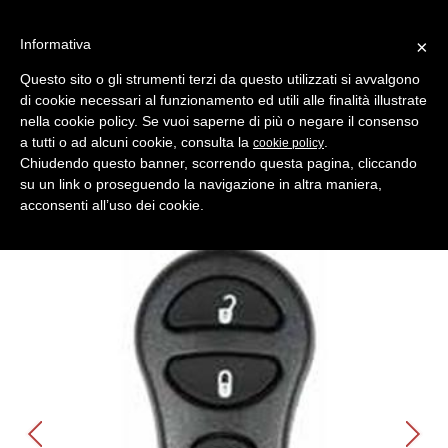
Informativa
×
Questo sito o gli strumenti terzi da questo utilizzati si avvalgono
di cookie necessari al funzionamento ed utili alle finalità illustrate
MENU
CATEGORIE
RICERCA
nella cookie policy. Se vuoi saperne di più o negare il consenso
a tutti o ad alcuni cookie, consulta la
.
cookie policy
Indietro
Shell- Keys ( Gusci Auto ) > CHRYSLER
Chiudendo questo banner, scorrendo questa pagina, cliccando
keyless 5 p panic + bagagliaio + chiave chrysler
su un link o proseguendo la navigazione in altra maniera,
Comparativo Errebi GCHC4 Produttore Key Line
acconsenti all’uso dei cookie.