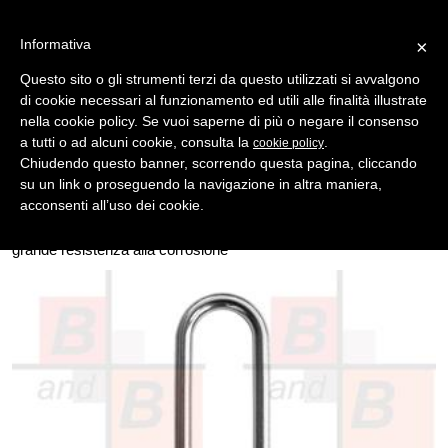
Informativa
×
Questo sito o gli strumenti terzi da questo utilizzati si avvalgono
di cookie necessari al funzionamento ed utili alle finalità illustrate
MENU
CATEGORIE
RICERCA
nella cookie policy. Se vuoi saperne di più o negare il consenso
a tutti o ad alcuni cookie, consulta la
.
cookie policy
Indietro
LUCCHETTI > VIRO
Chiudendo questo banner, scorrendo questa pagina, cliccando
lucchetto viro fai rettangolare al64 mm 30 q/12 pz
su un link o proseguendo la navigazione in altra maniera,
Corpo: in ottone massiccio satinato, con spigoli smussati
acconsenti all’uso dei cookie.
antiabrasione. Arco: in acciaio cementato e temprato per una
grande resistenza al taglio, ramato, nichelato e cromato per una
grande resistenza alla corrosione