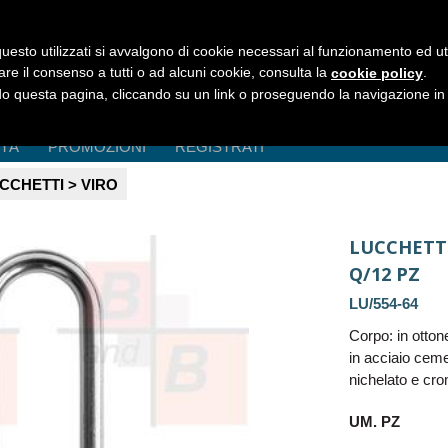
uesto utilizzati si avvalgono di cookie necessari al funzionamento ed utili 
are il consenso a tutti o ad alcuni cookie, consulta la
.
cookie policy
 questa pagina, cliccando su un link o proseguendo la navigazione in a
ITÀ
PROMOZIONI
REGISTRATI
CCHETTI > VIRO
LUCCHETT
Q/12 PZ
LU/554-64
Corpo: in otton
in acciaio ceme
nichelato e cro
UM. PZ