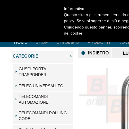
Informativa
Questo sito o gli strumenti terzi da q
policy. Se vuoi saperne di più o neg
Chiudendo questo banner, scorrendo
dei cookie.
HOME
SHOP
CHI SIAMO
PRODOTTI
NOV
INDIETRO
LU
CATEGORIE
GUSCI PORTA
TRASPONDER
TELEC.UNIVERSALI TC
TELECOMANDI -
AUTOMAZIONE
TELECOMANDI ROLLING
CODE