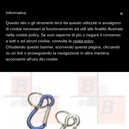
Informativa
×
Questo sito o gli strumenti terzi da questo utilizzati si avvalgono
di cookie necessari al funzionamento ed utili alle finalità illustrate
MENU
CATEGORIE
RICERCA
nella cookie policy. Se vuoi saperne di più o negare il consenso
a tutti o ad alcuni cookie, consulta la
.
cookie policy
Indietro
MOSCHETTONI > ALLUMINIO
Chiudendo questo banner, scorrendo questa pagina, cliccando
moschettone p/chiave mini c/anello q/100
su un link o proseguendo la navigazione in altra maniera,
Confezione da 100 Pezzi e multipli di 100 - Le Confezioni non
acconsenti all’uso dei cookie.
Sono Apribili