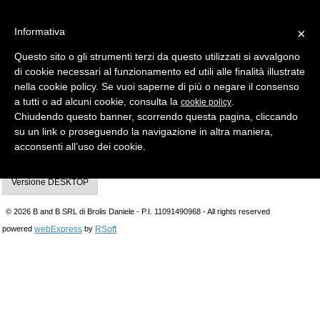
Informativa
×
Questo sito o gli strumenti terzi da questo utilizzati si avvalgono
di cookie necessari al funzionamento ed utili alle finalità illustrate
MENU
CATEGORIE
RICERCA
nella cookie policy. Se vuoi saperne di più o negare il consenso
a tutti o ad alcuni cookie, consulta la
.
cookie policy
Indietro
Chiudendo questo banner, scorrendo questa pagina, cliccando
motoriduttore irreversibile con freno fino a 180 kg
su un link o proseguendo la navigazione in altra maniera,
acconsenti all’uso dei cookie.
UM. PZ
Versione DESKTOP
© 2026 B and B SRL di Brolis Daniele - P.I. 11091490968 - All rights reserved
webExpress
RSoft
powered
by