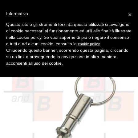
Informativa
×
Questo sito o gli strumenti terzi da questo utilizzati si avvalgono
di cookie necessari al funzionamento ed utili alle finalità illustrate
MENU
CATEGORIE
RICERCA
nella cookie policy. Se vuoi saperne di più o negare il consenso
a tutti o ad alcuni cookie, consulta la
.
cookie policy
Indietro
PORTACHIAVI > P/CHIAVI METALLO
Chiudendo questo banner, scorrendo questa pagina, cliccando
p/chiave divisibile in metallo q/24
su un link o proseguendo la navigazione in altra maniera,
acconsenti all’uso dei cookie.