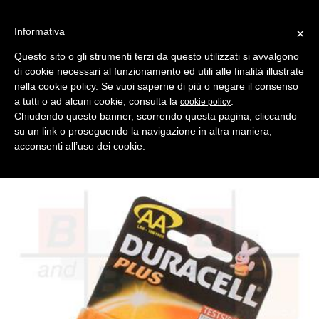
Informativa
×
Questo sito o gli strumenti terzi da questo utilizzati si avvalgono
di cookie necessari al funzionamento ed utili alle finalità illustrate
MENU
CATEGORIE
RICERCA
nella cookie policy. Se vuoi saperne di più o negare il consenso
a tutti o ad alcuni cookie, consulta la
.
cookie policy
Indietro
PILE > DURACELL ALKALINE
Chiudendo questo banner, scorrendo questa pagina, cliccando
pila duracell stilo mn1500-aa 1,5v bl/4 q/20
su un link o proseguendo la navigazione in altra maniera,
Pile Stilo Blisterata --- Pile per Blister 4 --- Blister per Scatola 20 -
acconsenti all’uso dei cookie.
-- Sistema Chimico Alcalino OFFERTA DELLA SETTIMANA: 100
BLISTER SC 7.5%