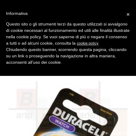
Informativa
×
Questo sito o gli strumenti terzi da questo utilizzati si avvalgono
di cookie necessari al funzionamento ed utili alle finalità illustrate
MENU
CATEGORIE
RICERCA
nella cookie policy. Se vuoi saperne di più o negare il consenso
a tutti o ad alcuni cookie, consulta la
.
cookie policy
Indietro
PILE > DURACEL SILVER OXIDE
Chiudendo questo banner, scorrendo questa pagina, cliccando
pila duracell watch 394 1,5v q/10
su un link o proseguendo la navigazione in altra maniera,
Pila Blisterata --- Pila per Blister 1 --- Blister per Scatola 10 ---
acconsenti all’uso dei cookie.
Pila Per Orologi-- Sistema Chimico Argento --- Codice I.E.C.
SR45