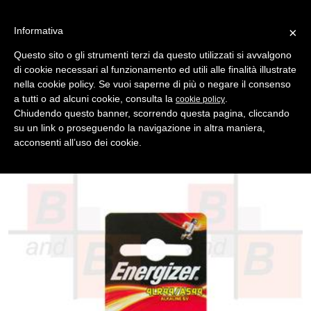
Informativa
×
Questo sito o gli strumenti terzi da questo utilizzati si avvalgono
di cookie necessari al funzionamento ed utili alle finalità illustrate
MENU
CATEGORIE
RICERCA
nella cookie policy. Se vuoi saperne di più o negare il consenso
a tutti o ad alcuni cookie, consulta la
.
cookie policy
Indietro
PILE > DURACELL LITIO
Chiudendo questo banner, scorrendo questa pagina, cliccando
pila energizer litio bl/1 q/10
su un link o proseguendo la navigazione in altra maniera,
Pila Blisterata --- Pila per Blister 1 --- Blister per Scatola 10 ---
acconsenti all’uso dei cookie.
Pila Per Orologi --- Sistema Chimico Silver Oxide