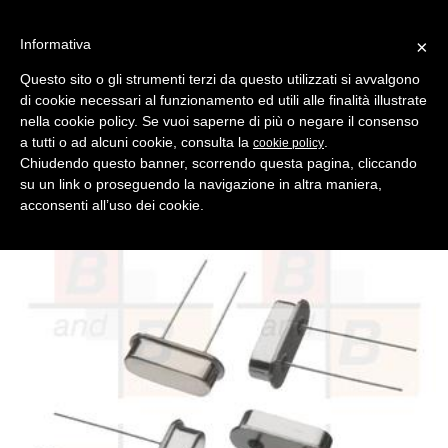
Informativa
×
Questo sito o gli strumenti terzi da questo utilizzati si avvalgono
di cookie necessari al funzionamento ed utili alle finalità illustrate
MENU
CATEGORIE
RICERCA
nella cookie policy. Se vuoi saperne di più o negare il consenso
a tutti o ad alcuni cookie, consulta la
.
cookie policy
Indietro
TELECOMANDI - AUTOMAZIONE > QUARZI
Chiudendo questo banner, scorrendo questa pagina, cliccando
quarzo di ricambio 27.745 mhz
su un link o proseguendo la navigazione in altra maniera,
acconsenti all’uso dei cookie.