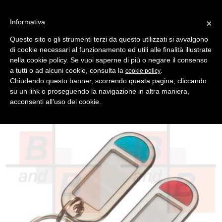
Informativa
×
Questo sito o gli strumenti terzi da questo utilizzati si avvalgono
di cookie necessari al funzionamento ed utili alle finalità illustrate
MENU
CATEGORIE
RICERCA
nella cookie policy. Se vuoi saperne di più o negare il consenso
a tutti o ad alcuni cookie, consulta la
.
cookie policy
Indietro
PORTACHIAVI > SEGNA CHIAVI METALLO
Chiudendo questo banner, scorrendo questa pagina, cliccando
targhetta port.met.+ smalto nk q/50
su un link o proseguendo la navigazione in altra maniera,
Confezione da 50 Pezzi e Multipli di 50 - Le Confezioni non Sono
acconsenti all’uso dei cookie.
Apribili